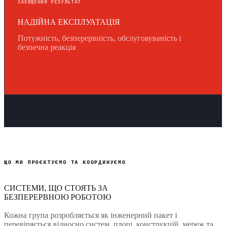
ЗАХИЩЕНИЙ РЕЗУЛЬТАТ
НАДІЙНА ЕКСПЛУАТАЦІЯ
Потужність, безперервність, обслуговуваність і
безпечна реакція
ЩО МИ ПРОЄКТУЄМО ТА КООРДИНУЄМО
СИСТЕМИ, ЩО СТОЯТЬ ЗА
БЕЗПЕРЕРВНОЮ РОБОТОЮ
Кожна група розробляється як інженерний пакет і
перевіряється відносно систем, площ, конструкцій, мереж та