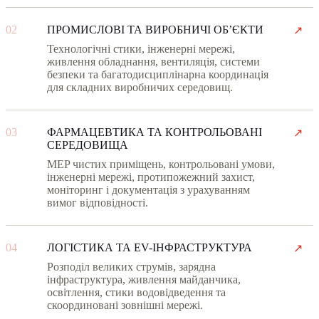
02
ПРОМИСЛОВІ ТА ВИРОБНИЧІ ОБʼЄКТИ
↗
Технологічні стики, інженерні мережі,
живлення обладнання, вентиляція, системи
безпеки та багатодисциплінарна координація
для складних виробничих середовищ.
03
ФАРМАЦЕВТИКА ТА КОНТРОЛЬОВАНІ
↗
СЕРЕДОВИЩА
MEP чистих приміщень, контрольовані умови,
інженерні мережі, протипожежний захист,
моніторинг і документація з урахуванням
вимог відповідності.
04
ЛОГІСТИКА ТА EV-ІНФРАСТРУКТУРА
↗
Розподіл великих струмів, зарядна
інфраструктура, живлення майданчика,
освітлення, стики водовідведення та
скоординовані зовнішні мережі.