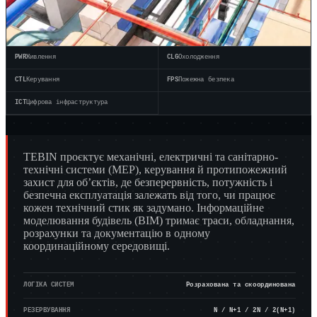
ТА ПЕРЕДОВЕ
ТА НАУКИ ПРО
ВИРОБНИЦТВО
ЖИТТЯ
Струм великої сили,
Чисті кімнати,
технологічні ІТМ,
контрольовані
складні технічні
середовища,
інтерфейси
відповідність ІТМ
PWR
Живлення
CLG
Охолодження
CTL
Керування
FPS
Пожежна безпека
ICT
Цифрова інфраструктура
TEBIN проєктує механічні, електричні та санітарно-
технічні системи (MEP), керування й протипожежний
захист для обʼєктів, де безперервність, потужність і
безпечна експлуатація залежать від того, чи працює
кожен технічний стик як задумано. Інформаційне
моделювання будівель (BIM) тримає траси, обладнання,
розрахунки та документацію в одному
координаційному середовищі.
ЛОГІКА СИСТЕМ
Розрахована та скоординована
РЕЗЕРВУВАННЯ
N / N+1 / 2N / 2(N+1)