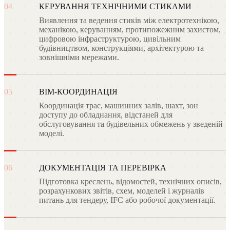
04
КЕРУВАННЯ ТЕХНІЧНИМИ СТИКАМИ
Виявлення та ведення стиків між електротехнікою,
механікою, керуванням, протипожежним захистом,
цифровою інфраструктурою, цивільним
будівництвом, конструкціями, архітектурою та
зовнішніми мережами.
05
BIM-КООРДИНАЦІЯ
Координація трас, машинних залів, шахт, зон
доступу до обладнання, відстаней для
обслуговування та будівельних обмежень у зведеній
моделі.
06
ДОКУМЕНТАЦІЯ ТА ПЕРЕВІРКА
Підготовка креслень, відомостей, технічних описів,
розрахункових звітів, схем, моделей і журналів
питань для тендеру, IFC або робочої документації.