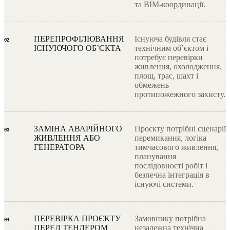
та BIM-координації.
ПЕРЕПРОФІЛЮВАННЯ
Існуюча будівля стає
02
ІСНУЮЧОГО ОБʼЄКТА
технічним обʼєктом і
потребує перевірки
живлення, охолодження,
площ, трас, шахт і
обмежень
протипожежного захисту.
ЗАМІНА АВАРІЙНОГО
Проєкту потрібні сценарії
03
ЖИВЛЕННЯ АБО
перемикання, логіка
ГЕНЕРАТОРА
тимчасового живлення,
планування
послідовності робіт і
безпечна інтеграція в
існуючі системи.
ПЕРЕВІРКА ПРОЄКТУ
Замовнику потрібна
04
ПЕРЕД ТЕНДЕРОМ
незалежна технічна