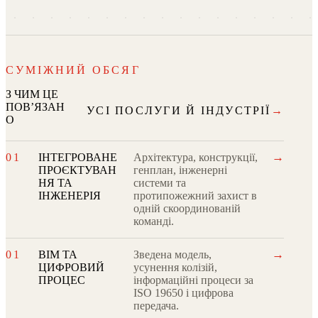
СУМІЖНИЙ ОБСЯГ
З ЧИМ ЦЕ
ПОВʼЯЗАН
УСІ ПОСЛУГИ Й ІНДУСТРІЇ
→
О
→
01
ІНТЕГРОВАНЕ
Архітектура, конструкції,
ПРОЄКТУВАН
генплан, інженерні
НЯ ТА
системи та
ІНЖЕНЕРІЯ
протипожежний захист в
одній скоординованій
команді.
→
01
BIM ТА
Зведена модель,
ЦИФРОВИЙ
усунення колізій,
ПРОЦЕС
інформаційні процеси за
ISO 19650 і цифрова
передача.