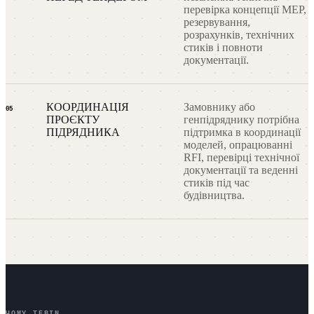
перевірка концепції MEP,
резервування,
розрахунків, технічних
стиків і повноти
документації.
КООРДИНАЦІЯ
Замовнику або
05
ПРОЄКТУ
генпідряднику потрібна
ПІДРЯДНИКА
підтримка в координації
моделей, опрацюванні
RFI, перевірці технічної
документації та веденні
стиків під час
будівництва.
ЧОМУ TEBIN