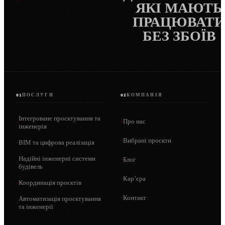
ЯКІ МАЮТЬ
ПРАЦЮВАТ
БЕЗ ЗБОЇВ
ПОСЛУГИ
КОМПАНІЯ
01
02
Інтегроване проєктування та
·
Про нас
·
інженерія
·
Вибрані проєкти
·
BIM та цифрова реалізація
Надійні інженерні системи
·
Блог
·
будівель
·
Кар’єра
·
Координація проєктів
·
Контакт
Автоматизація проєктування
·
та інженерії