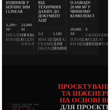
БУДИНКІВ У
ВІД
D-ЗАВОДУ:
БЕРЛІНІ: BIM
ТЕХНІЧНИХ
20 000 М² У
І LINEAR
ДАНИХ ДО
ЧИННОМУ
ДОКУМЕНТ
КОМПЛЕКСІ
АЦІЇ
4,200+
24,000
M²
M
20,000
8
1:1
LOD
M²
ОПАЛЮВАНА
ТРУБИ
СКООРДИ
ПЛОЩА
ПІДЛОГОВОГО
МАСШТАБ
ДЕТАЛІЗАЦІЯ
ПЛОЩА
МОДЕЛІ
ОПАЛЕННЯ
ГЕОМЕТРІЇ
ДЛЯ
РОЗШИРЕННЯ
ДИСЦИПЛ
ОБЛАДНАННЯ
ПЕРЕВІРКИ
ПРОЄКТУВАН
ТА ІНЖЕНЕРІ
НА ОСНОВІ B
ДЛЯ ПРОЄКТІ
TEBIN DESIGN AND
ENGINEERING
49°N · 31°E