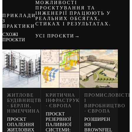
МОЖЛИВОСТІ
ПРОЄКТУВАННЯ ТА
ІНЖЕНЕРІЇ ПРАЦЮЮТЬ У
ПРИКЛАДИ
РЕАЛЬНИХ ОБСЯГАХ,
З
СТИКАХ І РЕЗУЛЬТАТАХ.
ПРАКТИКИ
СХОЖІ
→
УСІ ПРОЄКТИ
ПРОЄКТИ
ЖИТЛОВЕ
КРИТИЧНА
ПРОМИСЛОВІСТЬ
БУДІВНИЦТВО
ІНФРАСТРУКТУРА
І
· БЕРЛІН,
· ЄВРОПА
ВИРОБНИЦТВО
НІМЕЧЧИНА
· ЄВРОПА
ПРОЄКТ
ПРОЄКТ
РЕЗЕРВНОЇ
РОЗШИРЕН
ОПАЛЕННЯ
ПАЛИВНОЇ
НЯ
ЖИТЛОВИХ
СИСТЕМИ:
BROWNFIEL