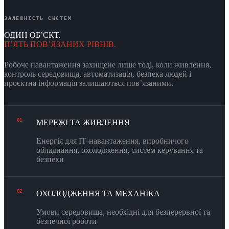
ЗАЛЕЖНІСТЬ СИСТЕМ
ОДИН ОБʼЄКТ.
ПʼЯТЬ ПОВʼЯЗАНИХ РІВНІВ.
Робоче навантаження захищене лише тоді, коли живлення,
контроль середовища, автоматизація, безпека людей і
проєктна інформація залишаються повʼязаними.
01
МЕРЕЖІ ТА ЖИВЛЕННЯ
Енергія для ІТ-навантаження, виробничого
обладнання, охолодження, систем керування та
безпеки
02
ОХОЛОДЖЕННЯ ТА МЕХАНІКА
Умови середовища, необхідні для безперервної та
безпечної роботи