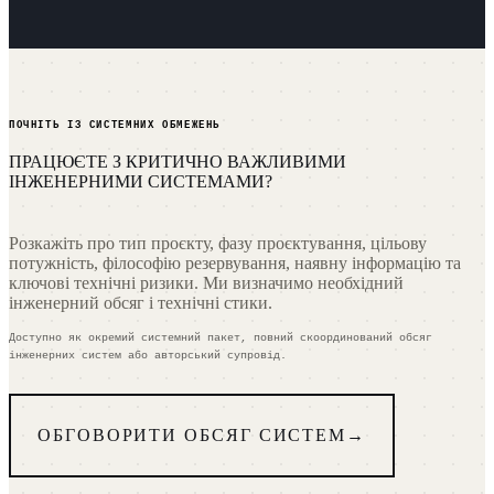
ПОЧНІТЬ ІЗ СИСТЕМНИХ ОБМЕЖЕНЬ
ПРАЦЮЄТЕ З КРИТИЧНО ВАЖЛИВИМИ
ІНЖЕНЕРНИМИ СИСТЕМАМИ?
Розкажіть про тип проєкту, фазу проєктування, цільову
потужність, філософію резервування, наявну інформацію та
ключові технічні ризики. Ми визначимо необхідний
інженерний обсяг і технічні стики.
Доступно як окремий системний пакет, повний скоординований обсяг
інженерних систем або авторський супровід.
ОБГОВОРИТИ ОБСЯГ СИСТЕМ
→