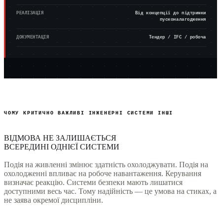
РЕАЛІЗАЦІЯ
Від концепції до підтримки
пусконалагодження
ДОКУМЕНТАЦІЯ
Тендер / IFC / робоча
ЧОМУ КРИТИЧНО ВАЖЛИВІ ІНЖЕНЕРНІ СИСТЕМИ ІНШІ
ВІДМОВА НЕ ЗАЛИШАЄТЬСЯ
ВСЕРЕДИНІ ОДНІЄЇ СИСТЕМИ
Подія на живленні змінює здатність охолоджувати. Подія на
охолодженні впливає на робоче навантаження. Керування
визначає реакцію. Системи безпеки мають лишатися
доступними весь час. Тому надійність — це умова на стиках, а
не заява окремої дисципліни.