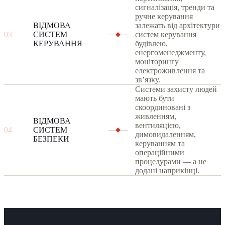
сигналізація, тренди та
ручне керування
ВІДМОВА
залежать від архітектури
03
СИСТЕМ
систем керування
КЕРУВАННЯ
будівлею,
енергоменеджменту,
моніторингу
електроживлення та
звʼязку.
Системи захисту людей
мають бути
скоординовані з
живленням,
ВІДМОВА
вентиляцією,
04
СИСТЕМ
димовидаленням,
БЕЗПЕКИ
керуванням та
операційними
процедурами — а не
додані наприкінці.