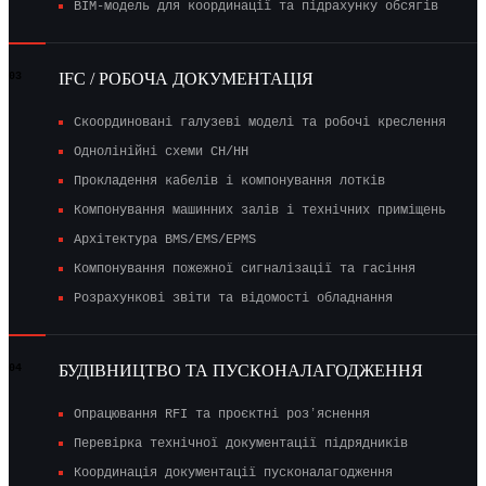
BIM-модель для координації та підрахунку обсягів
IFC / РОБОЧА ДОКУМЕНТАЦІЯ
03
Скоординовані галузеві моделі та робочі креслення
Однолінійні схеми СН/НН
Прокладення кабелів і компонування лотків
Компонування машинних залів і технічних приміщень
Архітектура BMS/EMS/EPMS
Компонування пожежної сигналізації та гасіння
Розрахункові звіти та відомості обладнання
БУДІВНИЦТВО ТА ПУСКОНАЛАГОДЖЕННЯ
04
Опрацювання RFI та проєктні розʼяснення
Перевірка технічної документації підрядників
Координація документації пусконалагодження