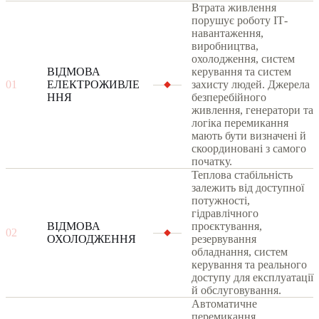
Втрата живлення
порушує роботу ІТ-
навантаження,
виробництва,
охолодження, систем
ВІДМОВА
керування та систем
01
ЕЛЕКТРОЖИВЛЕ
захисту людей. Джерела
ННЯ
безперебійного
живлення, генератори та
логіка перемикання
мають бути визначені й
скоординовані з самого
початку.
Теплова стабільність
залежить від доступної
потужності,
гідравлічного
ВІДМОВА
проєктування,
02
ОХОЛОДЖЕННЯ
резервування
обладнання, систем
керування та реального
доступу для експлуатації
й обслуговування.
Автоматичне
перемикання,