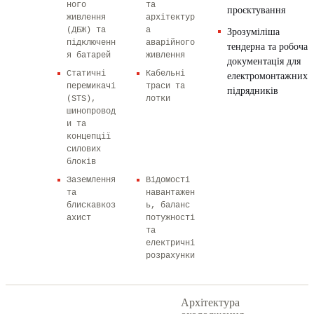
ного
та
проєктування
живлення
архітектур
(ДБЖ) та
а
Зрозуміліша
підключенн
аварійного
тендерна та робоча
я батарей
живлення
документація для
Статичні
Кабельні
електромонтажних
перемикачі
траси та
підрядників
(STS),
лотки
шинопровод
и та
концепції
силових
блоків
Заземлення
Відомості
та
навантажен
блискавкоз
ь, баланс
ахист
потужності
та
електричні
розрахунки
Архітектура