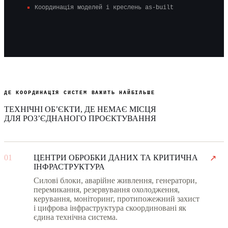
Координація моделей і креслень as-built
ДЕ КООРДИНАЦІЯ СИСТЕМ ВАЖИТЬ НАЙБІЛЬШЕ
ТЕХНІЧНІ ОБʼЄКТИ, ДЕ НЕМАЄ МІСЦЯ
ДЛЯ РОЗʼЄДНАНОГО ПРОЄКТУВАННЯ
01
ЦЕНТРИ ОБРОБКИ ДАНИХ ТА КРИТИЧНА
↗
ІНФРАСТРУКТУРА
Силові блоки, аварійне живлення, генератори,
перемикання, резервування охолодження,
керування, моніторинг, протипожежний захист
і цифрова інфраструктура скоординовані як
єдина технічна система.