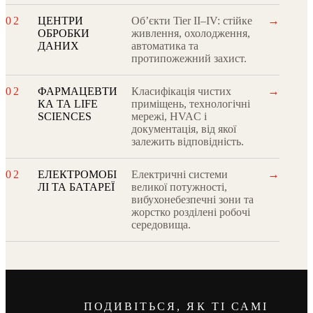
→
02
ЦЕНТРИ
Обʼєкти Tier II–IV: стійке
ОБРОБКИ
живлення, охолодження,
ДАНИХ
автоматика та
протипожежний захист.
→
02
ФАРМАЦЕВТИ
Класифікація чистих
КА ТА LIFE
приміщень, технологічні
SCIENCES
мережі, HVAC і
документація, від якої
залежить відповідність.
→
02
ЕЛЕКТРОМОБІ
Електричні системи
ЛІ ТА БАТАРЕЇ
великої потужності,
вибухонебезпечні зони та
жорстко розділені робочі
середовища.
ПОДИВІТЬСЯ, ЯК ТІ САМІ