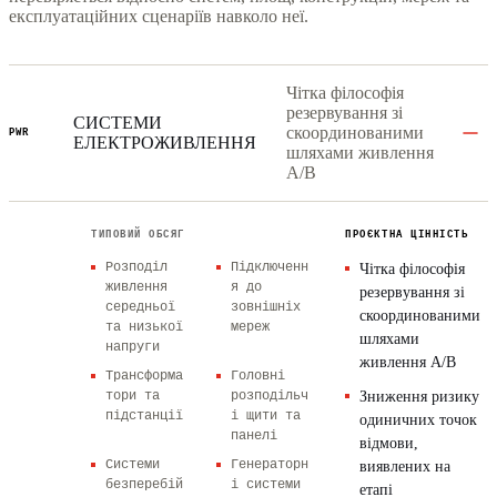
експлуатаційних сценаріїв навколо неї.
Чітка філософія
резервування зі
СИСТЕМИ
скоординованими
PWR
ЕЛЕКТРОЖИВЛЕННЯ
шляхами живлення
A/B
ТИПОВИЙ ОБСЯГ
ПРОЄКТНА ЦІННІСТЬ
Розподіл
Підключенн
Чітка філософія
живлення
я до
резервування зі
середньої
зовнішніх
скоординованими
та низької
мереж
шляхами
напруги
живлення A/B
Трансформа
Головні
тори та
розподільч
Зниження ризику
підстанції
і щити та
одиничних точок
панелі
відмови,
Системи
Генераторн
виявлених на
безперебій
і системи
етапі