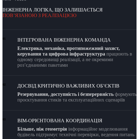
ІНЖЕНЕРНА ЛОГІКА, ЩО ЗАЛИШАЄТЬСЯ
ПОВʼЯЗАНОЮ З РЕАЛІЗАЦІЄЮ
ІНТЕГРОВАНА ІНЖЕНЕРНА КОМАНДА
01
Електрика, механіка, протипожежний захист,
керування та цифрова інфраструктура
працюють в
одному середовищі реалізації, а не окремими
розʼєднаними пакетами
ДОСВІД КРИТИЧНО ВАЖЛИВИХ ОБʼЄКТІВ
02
Резервування, доступність і безперервність
формують
проєктування стиків та експлуатаційних сценаріїв
BIM-ОРІЄНТОВАНА КООРДИНАЦІЯ
03
Більше, ніж геометрія
інформаційне моделювання
будівель підтримує технічні перевірки, ведення питань