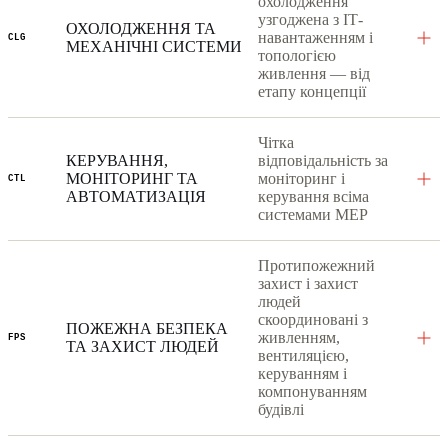
охолодження
узгоджена з ІТ-
ОХОЛОДЖЕННЯ ТА
навантаженням і
CLG
МЕХАНІЧНІ СИСТЕМИ
топологією
живлення — від
етапу концепції
Чітка
КЕРУВАННЯ,
відповідальність за
МОНІТОРИНГ ТА
моніторинг і
CTL
АВТОМАТИЗАЦІЯ
керування всіма
системами MEP
Протипожежний
захист і захист
людей
скоординовані з
ПОЖЕЖНА БЕЗПЕКА
живленням,
FPS
ТА ЗАХИСТ ЛЮДЕЙ
вентиляцією,
керуванням і
компонуванням
будівлі