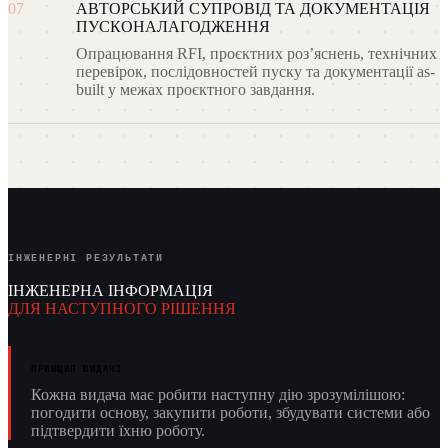
07
АВТОРСЬКИЙ СУПРОВІД ТА ДОКУМЕНТАЦІЯ
ПУСКОНАЛАГОДЖЕННЯ
Опрацювання RFI, проєктних розʼяснень, технічних
перевірок, послідовностей пуску та документації as-
built у межах проєктного завдання.
ІНЖЕНЕРНІ РЕЗУЛЬТАТИ
ІНЖЕНЕРНА ІНФОРМАЦІЯ
ДЛЯ НАСТУПНОГО РІШЕННЯ
ПРИНЦИП ВИДАЧІ
Кожна видача має робити наступну дію зрозумілішою:
погодити основу, закупити роботи, збудувати системи або
підтвердити їхню роботу.