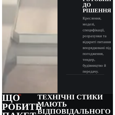
ДО
РІШЕННЯ
Креслення,
моделі,
специфікації,
розрахунки та
відкриті питання
впорядковані під
погодження,
тендер,
будівництво й
передачу.
ЩО
ТЕХНІЧНІ СТИКИ
01
МАЮТЬ
РОБИТЬ
ВІДПОВІДАЛЬНОГО