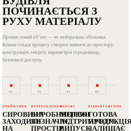
БУДІВЛЯ
ТА ПЕРЕДОВЕ
ТА НАУКИ ПРО
ВИРОБНИЦТВО
ЖИТТЯ
ПОЧИНАЄТЬСЯ З
Струм великої сили,
Чисті кімнати,
технологічні ІТМ,
контрольовані
РУХУ МАТЕРІАЛУ
складні технічні
середовища,
інтерфейси
відповідність ІТМ
Промисловий обʼєкт — не нейтральна оболонка.
Кожна стадія процесу створює вимоги до простору,
конструкцій, енергії, параметрів середовища,
безпеки й доступу.
01
02
03
04
ПРИЙМАННЯ
ПЕРЕРОБЛЕННЯ
МЕРЕЖІ
ВІДВАНТАЖЕННЯ
СИРОВИНА
ВИРОБНИЦТВО
МЕРЕЖІ
ГОТОВА
ЗАХОДИТЬ
ВИЗНАЧАЄ
ПІДТРИМУЮТЬ
ПРОДУКЦІ
НА
ПРОСТІР
ВИПУСК
ЗАЛИШАЄ