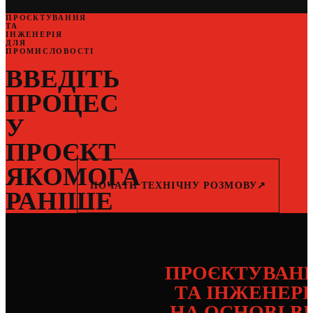
ПРОЄКТУВАННЯ
ТА
ІНЖЕНЕРІЯ
ДЛЯ
ПРОМИСЛОВОСТІ
ВВЕДІТЬ
ПРОЦЕС
У
ПРОЄКТ
ЯКОМОГА
ПОЧАТИ ТЕХНІЧНУ РОЗМОВУ
↗
РАНІШЕ
ПРОЄКТУВАН
ТА ІНЖЕНЕРІ
НА ОСНОВІ B