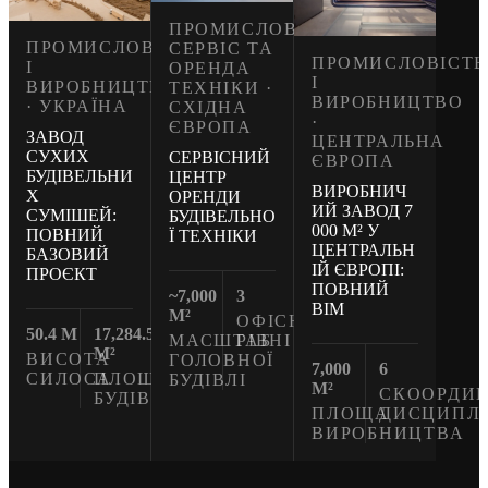
ПРОМИСЛОВИЙ
ПРОМИСЛОВІСТЬ
СЕРВІС ТА
ПРОМИСЛОВІСТЬ
І
ОРЕНДА
І
ВИРОБНИЦТВО
ТЕХНІКИ ·
ВИРОБНИЦТВО
· УКРАЇНА
СХІДНА
·
ЄВРОПА
ЗАВОД
ЦЕНТРАЛЬНА
СУХИХ
СЕРВІСНИЙ
ЄВРОПА
БУДІВЕЛЬНИ
ЦЕНТР
ВИРОБНИЧ
Х
ОРЕНДИ
ИЙ ЗАВОД 7
СУМІШЕЙ:
БУДІВЕЛЬНО
000 М² У
ПОВНИЙ
Ї ТЕХНІКИ
ЦЕНТРАЛЬН
БАЗОВИЙ
ІЙ ЄВРОПІ:
ПРОЄКТ
ПОВНИЙ
~7,000
3
BIM
M²
ОФІСНІ
50.4 M
17,284.5
МАСШТАБ
РІВНІ
M²
ВИСОТА
ГОЛОВНОЇ
7,000
6
СИЛОСА
ПЛОЩА
БУДІВЛІ
M²
СКООРДИ
БУДІВЕЛЬ
ПЛОЩА
ДИСЦИПЛ
ВИРОБНИЦТВА