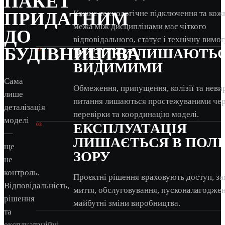
ПАКЕТ
ПРИДАТНИМ
Кожне технологічне підключення та кож
межа між дисциплінами має чіткого
ДО
відповідального, статус і технічну вимог
БУДІВНИЦТВА
РИЗИКИ ЛИШАЮТЬ
02
ВИДИМИМИ
Сама
Обмеження, припущення, колізії та неви
лише
питання лишаються простежуваними че
деталізація
перевірки та координацію моделі.
моделі
ЕКСПЛУАТАЦІЯ
03
—
ЛИШАЄТЬСЯ В ПОЛІ
ще
ЗОРУ
не
контроль.
Проєктні рішення враховують доступ, за
Відповідальність,
миття, обслуговування, пусконалагоджен
рішення
майбутні зміни виробництва.
та
експлуатаційні