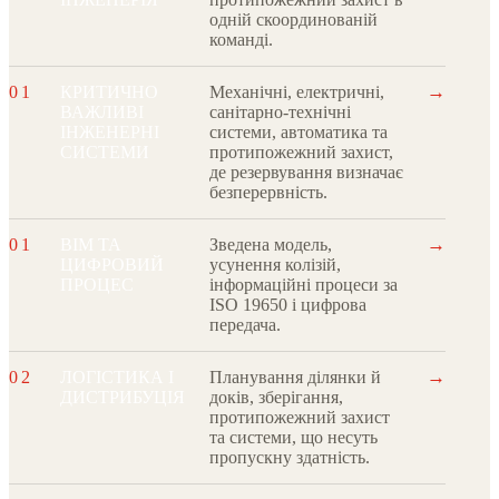
одній скоординованій
команді.
→
01
КРИТИЧНО
Механічні, електричні,
ВАЖЛИВІ
санітарно-технічні
ІНЖЕНЕРНІ
системи, автоматика та
СИСТЕМИ
протипожежний захист,
де резервування визначає
безперервність.
→
01
BIM ТА
Зведена модель,
ЦИФРОВИЙ
усунення колізій,
ПРОЦЕС
інформаційні процеси за
ISO 19650 і цифрова
передача.
→
02
ЛОГІСТИКА І
Планування ділянки й
ДИСТРИБУЦІЯ
доків, зберігання,
протипожежний захист
та системи, що несуть
пропускну здатність.