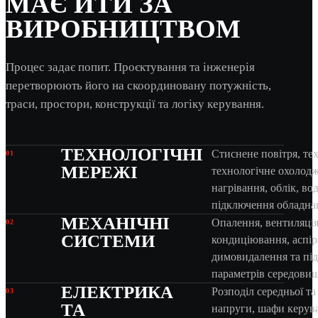
МАЄ ЙТИ ЗА
ВИРОБНИЦТВОМ
Процес задає попит. Проєктування та інженерія
перетворюють його на скоординовану потужність,
траси, простори, конструкції та логіку керування.
ТЕХНОЛОГІЧНІ
Стиснене повітря, тех
01
МЕРЕЖІ
технологічне охолод
нагрівання, облік, во
підключення обладна
МЕХАНІЧНІ
Опалення, вентиляція
02
СИСТЕМИ
кондиціювання, аспір
димовидалення та пі
параметрів середови
ЕЛЕКТРИКА
Розподіл середньої та
03
ТА
напруги, шафи керув