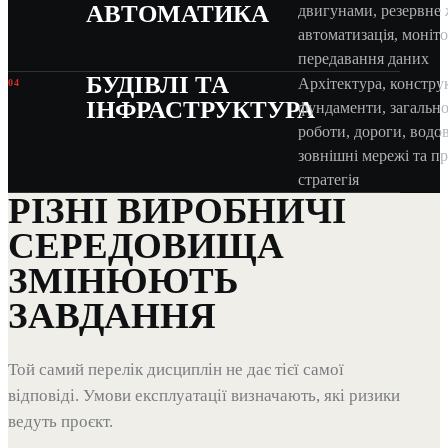
АВТОМАТИКА
двигунами, резервне
автоматизація, моніто
передавання даних
БУДІВЛІ ТА
Архітектура, конструк
04
ІНФРАСТРУКТУРА
фундаменти, загально
роботи, дороги, водо
зовнішні мережі та 
стратегія
РІЗНІ ВИРОБНИЧІ
СЕРЕДОВИЩА
ЗМІНЮЮТЬ
ЗАВДАННЯ
Той самий перелік дисциплін не дає тієї самої
відповіді. Умови експлуатації визначають, які ризики
ведуть проєкт.