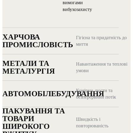
вимогами
вибухозахисту
ХАРЧОВА
Гігієна та придатність до
ПРОМИСЛОВІСТЬ
миття
МЕТАЛИ ТА
Навантаження та теплові
МЕТАЛУРГІЯ
умови
Комірки, пости та
АВТОМОБІЛЕБУДУВАННЯ
безперервний потік
ПАКУВАННЯ ТА
ТОВАРИ
Швидкість і
ШИРОКОГО
повторюваність