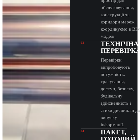
простір для
обслуговування,
конструкції та
коридори мереж
координуємо в BI
моделі.
ТЕХНІЧНА
03
ПЕРЕВІРК
Перевірки
випробовують
потужність,
трасування,
доступ, безпеку,
будівельну
здійсненність і
стики дисциплін д
випуску
інформації.
ПАКЕТ,
04
ГОТОВИЙ