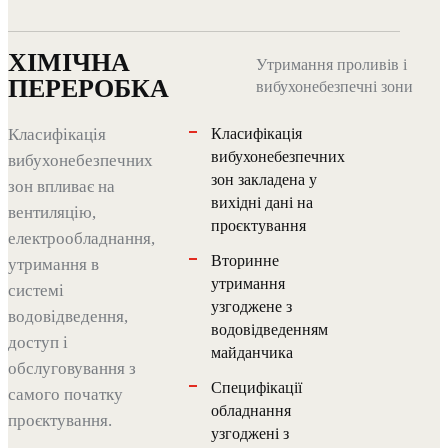
ХІМІЧНА
Утримання проливів і
ПЕРЕРОБКА
вибухонебезпечні зони
Класифікація
Класифікація
вибухонебезпечних
вибухонебезпечних
зон закладена у
зон впливає на
вихідні дані на
вентиляцію,
проєктування
електрообладнання,
Вторинне
утримання в
утримання
системі
узгоджене з
водовідведення,
водовідведенням
доступ і
майданчика
обслуговування з
Специфікації
самого початку
обладнання
проєктування.
узгоджені з