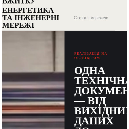
ВЖИТКУ
ЕНЕРГЕТИКА
ТА ІНЖЕНЕРНІ
Стики з мережею
МЕРЕЖІ
РЕАЛІЗАЦІЯ НА
ОСНОВІ BIM
ОДНА
ТЕХНІЧН
ДОКУМЕН
— ВІД
ВИХІДНИ
ДАНИХ