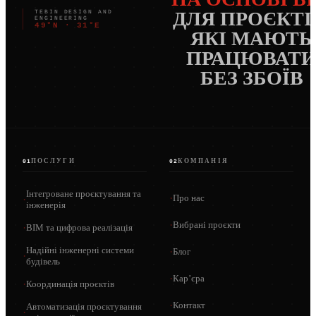
ДЛЯ ПРОЄКТІ
TEBIN DESIGN AND
ENGINEERING
49°N · 31°E
ЯКІ МАЮТЬ
ПРАЦЮВАТ
БЕЗ ЗБОЇВ
ПОСЛУГИ
КОМПАНІЯ
01
02
Інтегроване проєктування та
·
Про нас
·
інженерія
·
Вибрані проєкти
·
BIM та цифрова реалізація
Надійні інженерні системи
·
Блог
·
будівель
·
Кар’єра
·
Координація проєктів
·
Контакт
Автоматизація проєктування
·