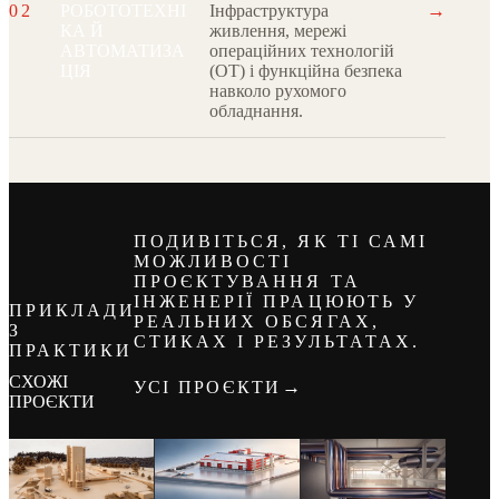
→
02
РОБОТОТЕХНІ
Інфраструктура
КА Й
живлення, мережі
АВТОМАТИЗА
операційних технологій
ЦІЯ
(OT) і функційна безпека
навколо рухомого
обладнання.
ПОДИВІТЬСЯ, ЯК ТІ САМІ
МОЖЛИВОСТІ
ПРОЄКТУВАННЯ ТА
ІНЖЕНЕРІЇ ПРАЦЮЮТЬ У
ПРИКЛАДИ
РЕАЛЬНИХ ОБСЯГАХ,
З
СТИКАХ І РЕЗУЛЬТАТАХ.
ПРАКТИКИ
СХОЖІ
→
УСІ ПРОЄКТИ
ПРОЄКТИ