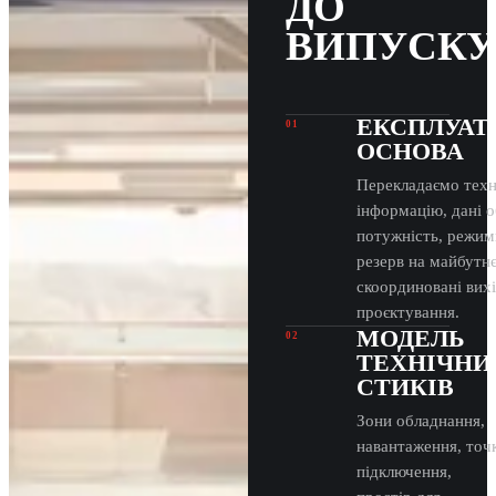
ДО
ВИПУСКУ
ЕКСПЛУАТ
01
ОСНОВА
Перекладаємо техн
інформацію, дані 
потужність, режим
резерв на майбутнє
скоординовані вихі
проєктування.
МОДЕЛЬ
02
ТЕХНІЧНИ
СТИКІВ
Зони обладнання,
навантаження, точ
підключення,