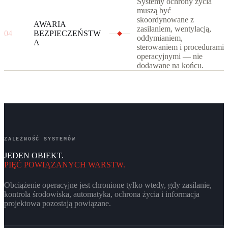
Systemy ochrony życia
muszą być
skoordynowane z
AWARIA
zasilaniem, wentylacją,
04
BEZPIECZEŃSTW
oddymianiem,
A
sterowaniem i procedurami
operacyjnymi — nie
dodawane na końcu.
ZALEŻNOŚĆ SYSTEMÓW
JEDEN OBIEKT.
PIĘĆ POWIĄZANYCH WARSTW.
Obciążenie operacyjne jest chronione tylko wtedy, gdy zasilanie,
kontrola środowiska, automatyka, ochrona życia i informacja
projektowa pozostają powiązane.