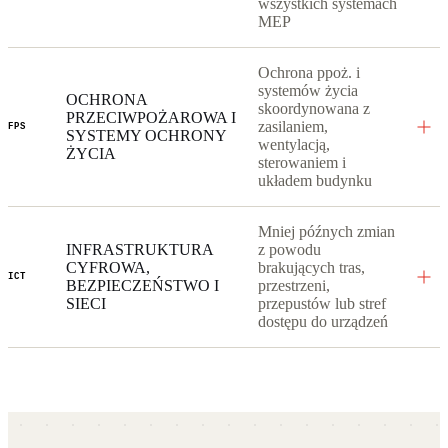
wszystkich systemach
MEP
Ochrona ppoż. i
systemów życia
OCHRONA
skoordynowana z
PRZECIWPOŻAROWA I
zasilaniem,
FPS
SYSTEMY OCHRONY
wentylacją,
ŻYCIA
sterowaniem i
układem budynku
Mniej późnych zmian
INFRASTRUKTURA
z powodu
CYFROWA,
brakujących tras,
ICT
BEZPIECZEŃSTWO I
przestrzeni,
SIECI
przepustów lub stref
dostępu do urządzeń