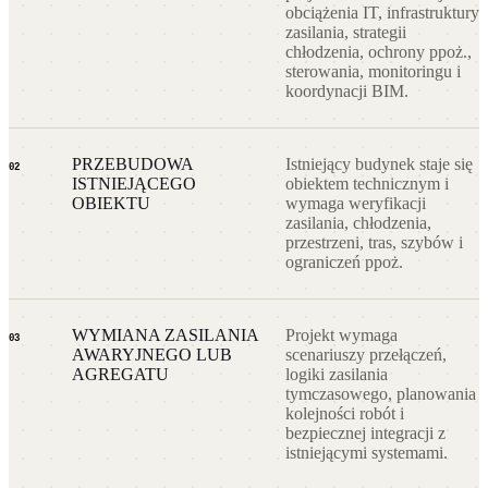
obciążenia IT, infrastruktury
zasilania, strategii
chłodzenia, ochrony ppoż.,
sterowania, monitoringu i
koordynacji BIM.
PRZEBUDOWA
Istniejący budynek staje się
02
ISTNIEJĄCEGO
obiektem technicznym i
OBIEKTU
wymaga weryfikacji
zasilania, chłodzenia,
przestrzeni, tras, szybów i
ograniczeń ppoż.
WYMIANA ZASILANIA
Projekt wymaga
03
AWARYJNEGO LUB
scenariuszy przełączeń,
AGREGATU
logiki zasilania
tymczasowego, planowania
kolejności robót i
bezpiecznej integracji z
istniejącymi systemami.