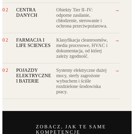
→
02
CENTRA
Obiekty Tier II–IV:
DANYCH
odporne zasilanie,
chłodzenie, sterowanie i
ochrona przeciwpożarowa.
→
02
FARMACJA I
Klasyfikacja cleanroomów,
LIFE SCIENCES
media procesowe, HVAC i
dokumentacja, od której
zależy zgodność.
→
02
POJAZDY
Systemy elektryczne dużej
ELEKTRYCZNE
mocy, strefy zagrożone
I BATERIE
wybuchem i ściśle
rozdzielone środowiska
pracy.
ZOBACZ, JAK TE SAME
KOMPETENCJE