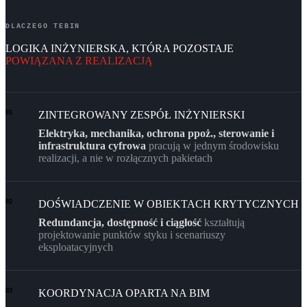
DLACZEGO TEBIN
LOGIKA INŻYNIERSKA, KTÓRA POZOSTAJE
POWIĄZANA Z REALIZACJĄ
ZINTEGROWANY ZESPÓŁ INŻYNIERSKI
01
Elektryka, mechanika, ochrona ppoż., sterowanie i
infrastruktura cyfrowa
pracują w jednym środowisku
realizacji, a nie w rozłącznych pakietach
DOŚWIADCZENIE W OBIEKTACH KRYTYCZNYCH
02
Redundancja, dostępność i ciągłość
kształtują
projektowanie punktów styku i scenariuszy
eksploatacyjnych
KOORDYNACJA OPARTA NA BIM
03