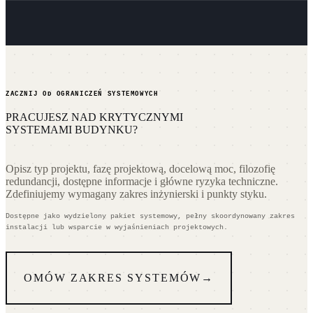
ZACZNIJ OD OGRANICZEŃ SYSTEMOWYCH
PRACUJESZ NAD KRYTYCZNYMI
SYSTEMAMI BUDYNKU?
Opisz typ projektu, fazę projektową, docelową moc, filozofię
redundancji, dostępne informacje i główne ryzyka techniczne.
Zdefiniujemy wymagany zakres inżynierski i punkty styku.
Dostępne jako wydzielony pakiet systemowy, pełny skoordynowany zakres
instalacji lub wsparcie w wyjaśnieniach projektowych.
OMÓW ZAKRES SYSTEMÓW
→