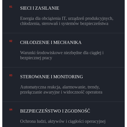
01
SIECI I ZASILANIE
Energia dla obciążenia IT, urządzeń produkcyjnych,
chłodzenia, sterowań i systemów bezpieczeństwa
02
CHŁODZENIE I MECHANIKA
Warunki środowiskowe niezbędne dla ciągłej i
bezpiecznej pracy
03
STEROWANIE I MONITORING
Automatyczna reakcja, alarmowanie, trendy,
przełączanie awaryjne i widoczność operatora
04
BEZPIECZEŃSTWO I ZGODNOŚĆ
Ochrona ludzi, aktywów i ciągłości operacyjnej