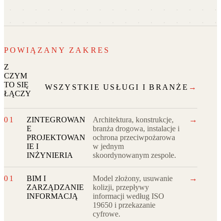
POWIĄZANY ZAKRES
Z
CZYM
TO SIĘ
WSZYSTKIE USŁUGI I BRANŻE
→
ŁĄCZY
→
01
ZINTEGROWAN
Architektura, konstrukcje,
E
branża drogowa, instalacje i
PROJEKTOWAN
ochrona przeciwpożarowa
IE I
w jednym
INŻYNIERIA
skoordynowanym zespole.
→
01
BIM I
Model złożony, usuwanie
ZARZĄDZANIE
kolizji, przepływy
INFORMACJĄ
informacji według ISO
19650 i przekazanie
cyfrowe.