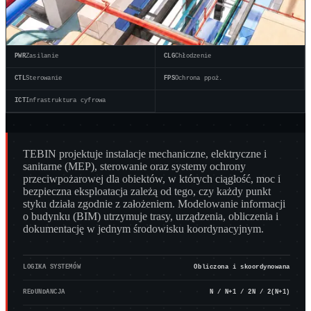
interfejsy techniczne
PWR
Zasilanie
CLG
Chłodzenie
CTL
Sterowanie
FPS
Ochrona ppoż.
ICT
Infrastruktura cyfrowa
TEBIN projektuje instalacje mechaniczne, elektryczne i
sanitarne (MEP), sterowanie oraz systemy ochrony
przeciwpożarowej dla obiektów, w których ciągłość, moc i
bezpieczna eksploatacja zależą od tego, czy każdy punkt
styku działa zgodnie z założeniem. Modelowanie informacji
o budynku (BIM) utrzymuje trasy, urządzenia, obliczenia i
dokumentację w jednym środowisku koordynacyjnym.
LOGIKA SYSTEMÓW
Obliczona i skoordynowana
REDUNDANCJA
N / N+1 / 2N / 2(N+1)