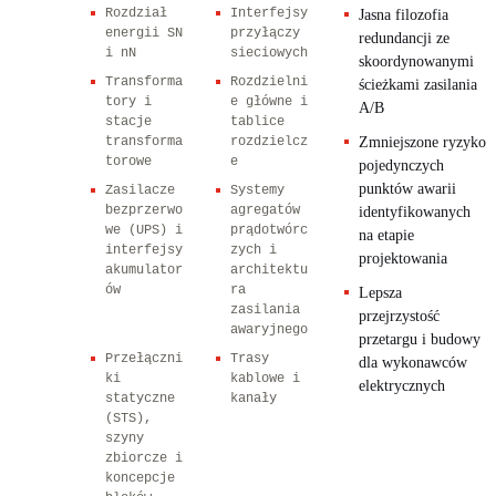
Rozdział
Interfejsy
Jasna filozofia
energii SN
przyłączy
redundancji ze
i nN
sieciowych
skoordynowanymi
Transforma
Rozdzielni
ścieżkami zasilania
tory i
e główne i
A/B
stacje
tablice
transforma
rozdzielcz
Zmniejszone ryzyko
torowe
e
pojedynczych
punktów awarii
Zasilacze
Systemy
bezprzerwo
agregatów
identyfikowanych
we (UPS) i
prądotwórc
na etapie
interfejsy
zych i
projektowania
akumulator
architektu
ów
ra
Lepsza
zasilania
przejrzystość
awaryjnego
przetargu i budowy
Przełączni
Trasy
dla wykonawców
ki
kablowe i
elektrycznych
statyczne
kanały
(STS),
szyny
zbiorcze i
koncepcje