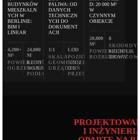
BUDYNKÓW
PALIWA: OD
D: 20 000 M²
MIESZKALN
DANYCH
W
YCH W
TECHNICZN
CZYNNYM
BERLINIE:
YCH DO
OBIEKCIE
BIM I
DOKUMENT
LINEAR
ACJI
20,000
8
M²
SKOORDY
4,200+
24,000
1:1
LOD
POWIERZCHNIA
MODELE
M²
M
SKALA
POZIOM
ROZBUDOWY
BRANŻOW
POWIERZCHNIA
RURY
GEOMETRII
SZCZEGÓŁOWOŚCI
OGRZEWANA
OGRZEWANIA
URZĄDZEŃ
DO
PODŁOGOWEGO
PRZEGLĄDU
PROJEKTOWAN
I INŻYNIERI
OPARTE NA B