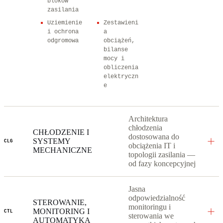
bloków
zasilania
Uziemienie
Zestawieni
i ochrona
a
odgromowa
obciążeń,
bilanse
mocy i
obliczenia
elektryczn
e
Architektura
chłodzenia
CHŁODZENIE I
dostosowana do
SYSTEMY
CLG
obciążenia IT i
MECHANICZNE
topologii zasilania —
od fazy koncepcyjnej
Jasna
odpowiedzialność
STEROWANIE,
monitoringu i
MONITORING I
CTL
sterowania we
AUTOMATYKA