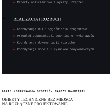
Raporty obliczeniowe i wykazy urządzeń
REALIZACJA I ROZRUCH
04
Koordynacja RFI i wyjaśnienia projektowe
Przegląd dokumentacji technicznej wykonawców
Koordynacja dokumentacji rozruchu
Koordynacja modeli i rysunków powykonawczych
GDZIE KOORDYNACJA SYSTEMÓW ZNACZY NAJWIĘCEJ
OBIEKTY TECHNICZNE BEZ MIEJSCA
NA ROZŁĄCZNE PROJEKTOWANIE