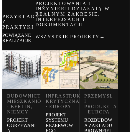
PROJEKTOWANIA I
INŻYNIERII DZIAŁAJĄ W
REALNYM ZAKRESIE,
PRZYKŁADY
INTERFEJSACH I
Z
DOKUMENTACJI.
PRAKTYKI
POWIĄZANE
→
WSZYSTKIE PROJEKTY
REALIZACJE
BUDOWNICTWO
INFRASTRUKTURA
PRZEMYSŁ
MIESZKANIOWE
KRYTYCZNA
I
· BERLIN,
· EUROPA
PRODUKCJA
NIEMCY
· EUROPA
PROJEKT
PROJEKT
SYSTEMU
ROZBUDOW
OGRZEWANI
REZERWOW
A ZAKŁADU
A
EGO
BROWNFIEL