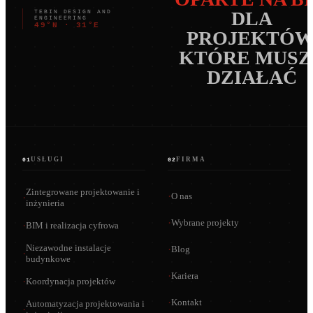
DLA
TEBIN DESIGN AND
ENGINEERING
49°N · 31°E
PROJEKTÓW
KTÓRE MUSZ
DZIAŁAĆ
USŁUGI
FIRMA
01
02
Zintegrowane projektowanie i
·
O nas
·
inżynieria
·
Wybrane projekty
·
BIM i realizacja cyfrowa
Niezawodne instalacje
·
Blog
·
budynkowe
·
Kariera
·
Koordynacja projektów
·
Kontakt
Automatyzacja projektowania i
·