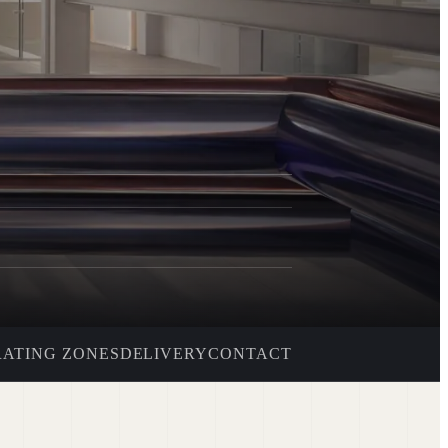
BIM I REALIZACJA CYFROWA
BIM
Federacja modeli · ISO 19650 · zarządzanie CDE ·
wykrywanie kolizji
NIEZAWODNE INSTALACJE BUDYNKOWE
MEP
Zasilanie · chłodzenie · sterowanie · ochrona p.poż. ·
interfejsy mediów
KOORDYNACJA PROJEKTÓW I ZARZĄDZANIE
PCM
Zarządzanie interfejsami · przeglądy projektu · śledzenie
problemów
AUTOMATYZACJA INŻYNIERSKA I NARZĘDZIA
AUT
CYFROWE
Automatyzacja Revit · kontrole BIM · obliczenia ·
raportowanie
→
WYBRANE PROJEKTY
PRJ
RATING ZONES
DELIVERY
CONTACT