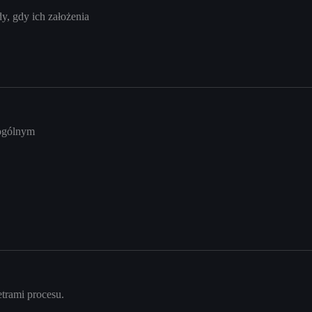
y, gdy ich założenia
 ogólnym
etrami procesu.