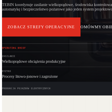
TEBIN koordynuje zasilanie wielkoprądowe, środowiska kontrolowan
LOG
LOGISTYKA I DYSTRYBUCJA
automatykę i bezpieczeństwo pożarowe jako jeden system projektowo
Wielkopowierzchniowe budynki, budownictwo, instalacje, systemy p.poż.
EV
ELEKTROMOBILNOŚĆ I ZAAWANSOWANA PRODUKCJA
ZOBACZ STREFY OPERACYJNE
OMÓWMY OBI
Wysokoprądowe zasilanie, instalacje procesowe, złożone interfejsy techniczne
OPERATING BRIEF
ZASILANIE
Wielkoprądowe obciążenia produkcyjne
RYZYKO
Procesy litowo-jonowe i zagrożone
PRODUKCJA POJAZDÓW ELEKTRYCZNYCH