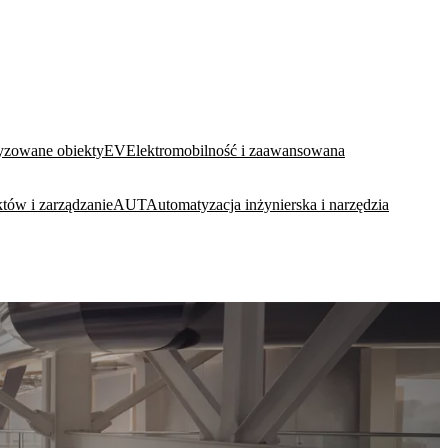
yzowane obiekty
EV
Elektromobilność i zaawansowana
tów i zarządzanie
AUT
Automatyzacja inżynierska i narzędzia
USŁUGI
ZOBACZ WSZYSTKIE →
ZINTEGROWANE PROJEKTOWANIE I INŻYNIERIA
ENG
8 dyscyplin wewnętrznie · od koncepcji do dokumentacji
wykonawczej