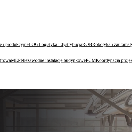
 i produkcyjne
LOG
Logistyka i dystrybucja
ROB
Robotyka i zautomat
yfrowa
MEP
Niezawodne instalacje budynkowe
PCM
Koordynacja projek
ZOBACZ WSZYSTKIE →
IND
ZAKŁADY PRZEMYSŁOWE I PRODUKCYJNE
Interfejsy procesowe, media, projektowanie wielobranżowe