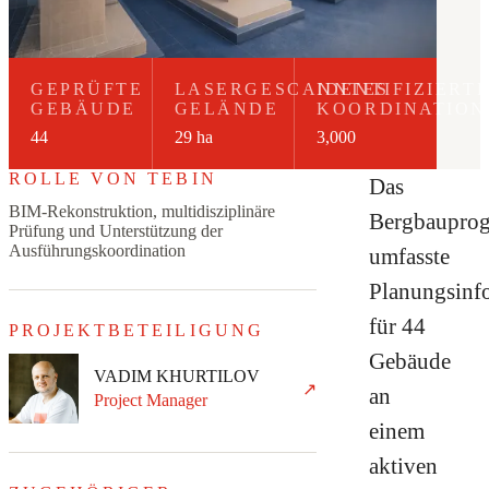
GEPRÜFTE
LASERGESCANNTES
IDENTIFIZIERT
GEBÄUDE
GELÄNDE
KOORDINATION
44
29 ha
3,000
ROLLE VON TEBIN
Das
BIM-Rekonstruktion, multidisziplinäre
Bergbaupro
Prüfung und Unterstützung der
Ausführungskoordination
umfasste
Planungsinf
für 44
PROJEKTBETEILIGUNG
Gebäude
VADIM KHURTILOV
↗
an
Project Manager
einem
aktiven