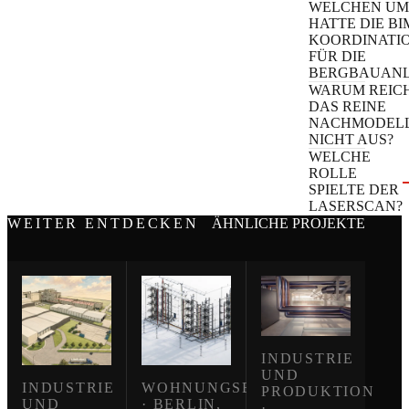
WELCHEN UM
HATTE DIE BI
KOORDINATI
FÜR DIE
BERGBAUANL
WARUM REIC
DAS REINE
NACHMODELL
NICHT AUS?
WELCHE
ROLLE
SPIELTE DER
LASERSCAN?
WEITER ENTDECKEN
ÄHNLICHE PROJEKTE
INDUSTRIE
UND
INDUSTRIE
WOHNUNGSBAU
PRODUKTION
UND
· BERLIN,
·