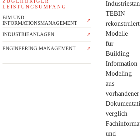
ZUGEHÖRIGER
Industriestan
LEISTUNGSUMFANG
TEBIN
BIM UND
↗
rekonstruiert
INFORMATIONSMANAGEMENT
Modelle
INDUSTRIEANLAGEN
↗
für
ENGINEERING-MANAGEMENT
↗
Building
Information
Modeling
aus
vorhandener
Dokumentati
verglich
Fachinforma
und