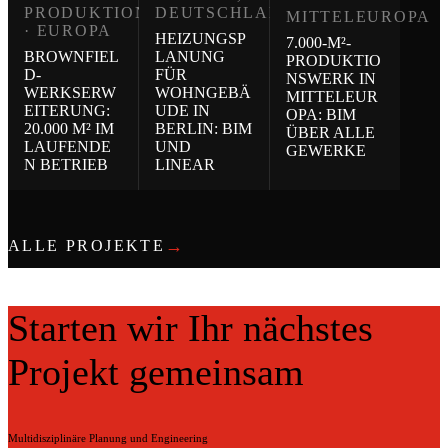
PRODUKTION
DEUTSCHLAND
MITTELEUROPA
· EUROPA
HEIZUNGSP
7.000-M²-
BROWNFIEL
LANUNG
PRODUKTIO
D-
FÜR
NSWERK IN
WERKSERW
WOHNGEBÄ
MITTELEUR
EITERUNG:
UDE IN
OPA: BIM
20.000 M² IM
BERLIN: BIM
ÜBER ALLE
LAUFENDE
UND
GEWERKE
N BETRIEB
LINEAR
→
ALLE PROJEKTE
Starten wir Ihr nächstes
Projekt gemeinsam
Multidisziplinäre Planung und Engineering