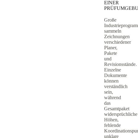
EINER
PRÜFUMGEBU
Große
Industrieprogra
sammeln
Zeichnungen
verschiedener
Planer,
Pakete
und
Revisionsstände.
Einzelne
Dokumente
können
verständlich
sein,
während
das
Gesamtpaket
widersprüchliche
Höhen,
fehlende
Koordinationspun
unklare