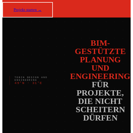
Projekt starten →
BIM-
GESTÜTZTE
PLANUNG
UND
ENGINEERING
TEBIN DESIGN AND
ENGINEERING
FÜR
49°N · 31°E
PROJEKTE,
DIE NICHT
SCHEITERN
DÜRFEN