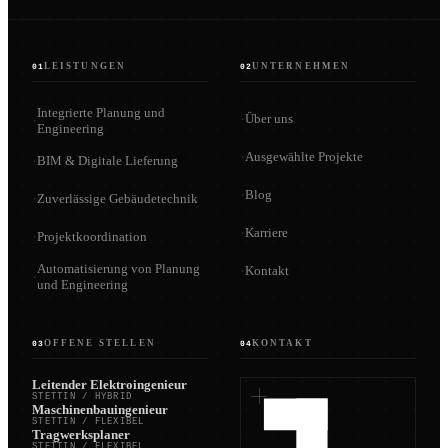
LEISTUNGEN
UNTERNEHMEN
01
02
Integrierte Planung und
·
Über uns
·
Engineering
·
Ausgewählte Projekte
·
BIM & Digitale Lieferung
·
Blog
·
Zuverlässige Gebäudetechnik
·
Karriere
·
Projektkoordination
Automatisierung von Planung
·
Kontakt
·
und Engineering
OFFENE STELLEN
KONTAKT
03
04
Leitender Elektroingenieur
STETTIN / HYBRID
Maschinenbauingenieur
STETTIN / FLEXIBEL
Tragwerksplaner
STETTIN / FLEXIBEL