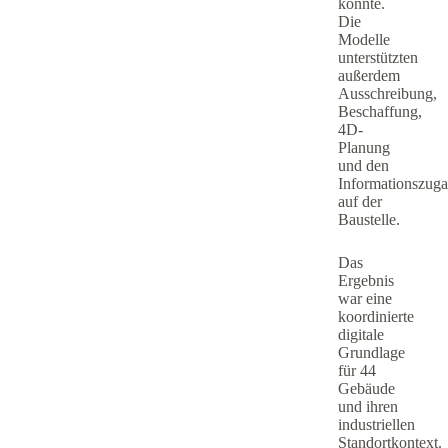
konnte.
Die
Modelle
unterstützten
außerdem
Ausschreibung,
Beschaffung,
4D-
Planung
und den
Informationszug
auf der
Baustelle.
Das
Ergebnis
war eine
koordinierte
digitale
Grundlage
für 44
Gebäude
und ihren
industriellen
Standortkontext.