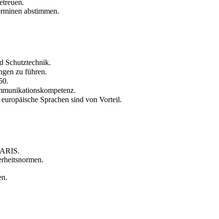
etreuen.
Terminen abstimmen.
d Schutztechnik.
ngen zu führen.
50.
mmunikationskompetenz.
europäische Sprachen sind von Vorteil.
MARIS.
erheitsnormen.
en.