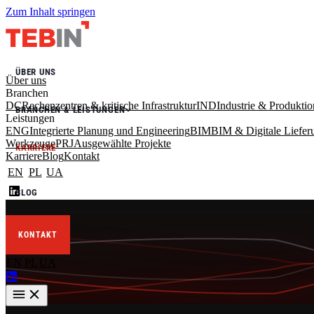
Zum Inhalt springen
ÜBER UNS
Über uns
Branchen
DC
Rechenzentren & kritische Infrastruktur
IND
Industrie & Produkti
BRANCHEN & LEISTUNGEN
Leistungen
ENG
Integrierte Planung und Engineering
BIM
BIM & Digitale Liefer
Werkzeuge
PRJ
Ausgewählte Projekte
KARRIERE
Karriere
Blog
Kontakt
EN
PL
UA
BLOG
BRANCHEN
KONTAKT
DC
EN
PL
UA
RECHENZENTREN & KRITISCHE INFRASTRUKTUR
Mechanik, Elektro, TGA, Tragwerk, Architektur, Steuerung, IKT und
Brandschutz — koordiniert für Zuverlässigkeit