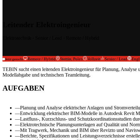
LOG
LOGISTIK & DISTRIBUTION
Großgebäude, Tiefbau, TGA, Brandschutzsysteme
EV
Leitender Elektroingenieur
ELEKTROFAHRZEUGE & FERTIGUNG
Hochstrom, Prozess-TGA, komplexe technische Schnittstellen
Elektrotechnik · Senior / Lead · Remote / Hybrid
Remote / Hybrid
Stettin, Polen
Vollzeit
Senior / Lead
Engl
Jetzt gesucht
TEBIN sucht einen leitenden Elektroingenieur für Planung, Analyse 
Modellabgabe und technischen Teamleitung.
AUFGABEN
—
Planung und Analyse elektrischer Anlagen und Stromverteilu
—
Entwicklung elektrischer BIM-Modelle in Autodesk Revit M
—
Lastfluss-, Kurzschluss- und Schutzkoordinationsstudien dur
—
Elektrotechnische Planungsunterlagen auf Qualität und Nor
—
Mit Tragwerk, Mechanik und BIM über Revizto und Naviswo
—
Berichte, Spezifikationen und Leistungsverzeichnisse erstelle