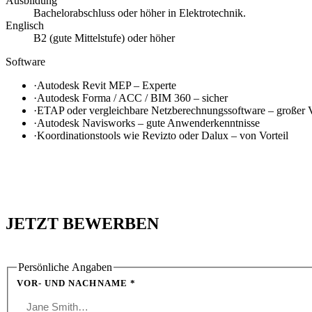
Ausbildung
Bachelorabschluss oder höher in Elektrotechnik.
Englisch
B2 (gute Mittelstufe) oder höher
Software
·
Autodesk Revit MEP – Experte
·
Autodesk Forma / ACC / BIM 360 – sicher
·
ETAP oder vergleichbare Netzberechnungssoftware – großer V
·
Autodesk Navisworks – gute Anwenderkenntnisse
·
Koordinationstools wie Revizto oder Dalux – von Vorteil
FÜR DIESE STELLE BEWERBEN
JETZT BEWERBEN
Persönliche Angaben
VOR- UND NACHNAME *