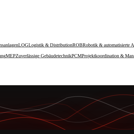
onsanlagen
LOG
Logistik & Distribution
ROB
Robotik & automatisierte 
ung
MEP
Zuverlässige Gebäudetechnik
PCM
Projektkoordination & Ma
ALLE ANZEIGEN →
IND
INDUSTRIE & PRODUKTIONSANLAGEN
Prozessschnittstellen, Versorgungsmedien, multidisziplinäres Design