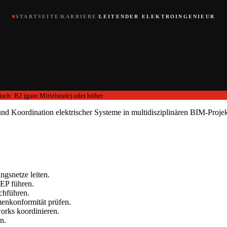
ROB
ROBOTIK & AUTOMATISIERTE ANLAGEN
STARTSEITE
/
KARRIERE
/
LEITENDER ELEKTROINGENIEUR
Strominfrastruktur, Steuerungssysteme, Smart-Factory-TGA
PHA
PHARMA & LIFE SCIENCES
Reinräume, kontrollierte Umgebungen, TGA-Compliance
isch: B2 (gute Mittelstufe) oder höher
und Koordination elektrischer Systeme in multidisziplinären BIM-Proj
ngsnetze leiten.
EP führen.
chführen.
menkonformität prüfen.
rks koordinieren.
n.