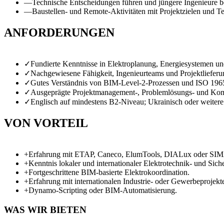
—
Technische Entscheidungen führen und jüngere Ingenieure b
—
Baustellen- und Remote-Aktivitäten mit Projektzielen und 
ANFORDERUNGEN
✓
Fundierte Kenntnisse in Elektroplanung, Energiesystemen un
✓
Nachgewiesene Fähigkeit, Ingenieurteams und Projektlieferu
✓
Gutes Verständnis von BIM-Level-2-Prozessen und ISO 196
✓
Ausgeprägte Projektmanagement-, Problemlösungs- und Ko
✓
Englisch auf mindestens B2-Niveau; Ukrainisch oder weitere 
VON VORTEIL
+
Erfahrung mit ETAP, Caneco, ElumTools, DIALux oder SI
+
Kenntnis lokaler und internationaler Elektrotechnik- und Sich
+
Fortgeschrittene BIM-basierte Elektrokoordination.
+
Erfahrung mit internationalen Industrie- oder Gewerbeprojekt
+
Dynamo-Scripting oder BIM-Automatisierung.
WAS WIR BIETEN