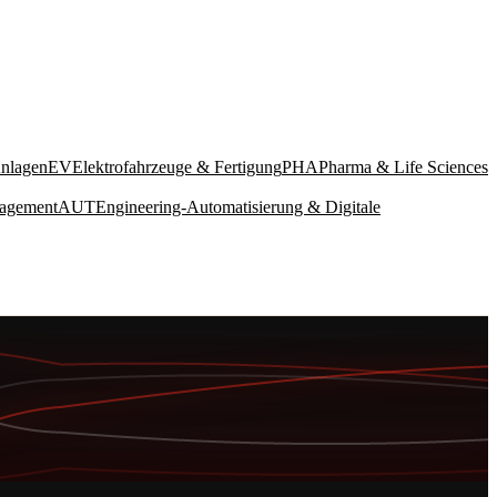
Anlagen
EV
Elektrofahrzeuge & Fertigung
PHA
Pharma & Life Sciences
nagement
AUT
Engineering-Automatisierung & Digitale
LEISTUNGEN
ALLE ANZEIGEN →
INTEGRIERTE PLANUNG UND ENGINEERING
ENG
8 Disziplinen intern · Konzept bis Ausführungsplanung
BIM & DIGITALE LIEFERUNG
BIM
Modellföderation · ISO 19650 · CDE-Management ·